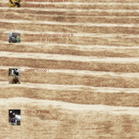
Belle surprise ce matin en
arrivant à la ferme.
Nous vous proposons pour les
vacances de Fevrier:
Garbo Scoop !
Lilie à la ferme