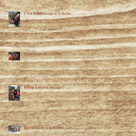
C'est le Printemps à la ferme !
La surprise de Carlotta
Flavie a rejoint l'équipe !
Bientôt Noël A la ferme !