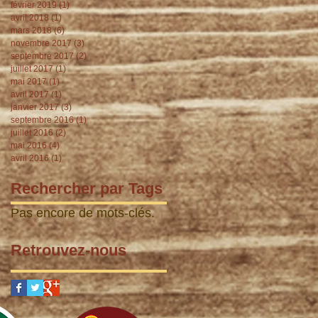
février 2019
(1)
1 post
avril 2018
(1)
1 post
mars 2018
(6)
6 posts
novembre 2017
(3)
3 posts
septembre 2017
(2)
2 posts
juillet 2017
(1)
1 post
mai 2017
(1)
1 post
avril 2017
(1)
1 post
janvier 2017
(3)
3 posts
septembre 2016
(1)
1 post
juillet 2016
(2)
2 posts
mai 2016
(4)
4 posts
avril 2016
(1)
1 post
Rechercher par Tags
Pas encore de mots-clés.
Retrouvez-nous