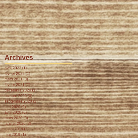
Archives
avril 2022
(1)
1 post
février 2022
(1)
1 post
mars 2021
(3)
3 posts
février 2021
(2)
2 posts
décembre 2020
(1)
1 post
octobre 2020
(3)
3 posts
septembre 2020
(2)
2 posts
juin 2020
(2)
2 posts
avril 2020
(6)
6 posts
mars 2020
(3)
3 posts
janvier 2020
(3)
3 posts
juillet 2019
(2)
2 posts
mai 2019
(1)
1 post