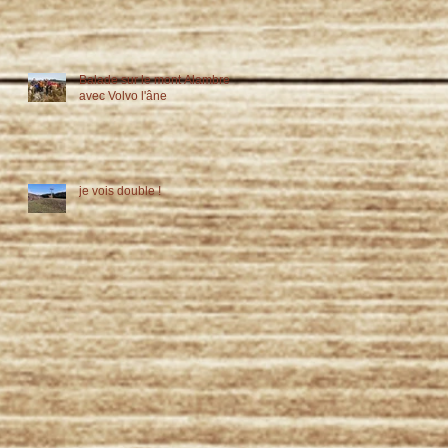
Balade sur le mont Alambre
avec Volvo l'âne
je vois double !