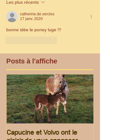
Les plus récents
catherine.de.verclos
17 janv. 2020
bonne idée le poney luge !!!
J'aime
Répondre
Posts à l'affiche
Capucine et Volvo ont le
rando pour les 