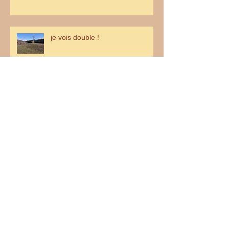
je vois double !
Archives
avril 2022
(1)
1 post
février 2022
(1)
1 post
mars 2021
(3)
3 posts
février 2021
(2)
2 posts
décembre 2020
(1)
1 post
octobre 2020
(3)
3 posts
septembre 2020
(2)
2 posts
juin 2020
(2)
2 posts
avril 2020
(6)
6 posts
mars 2020
(3)
3 posts
janvier 2020
(3)
3 posts
juillet 2019
(2)
2 posts
mai 2019
(1)
1 post