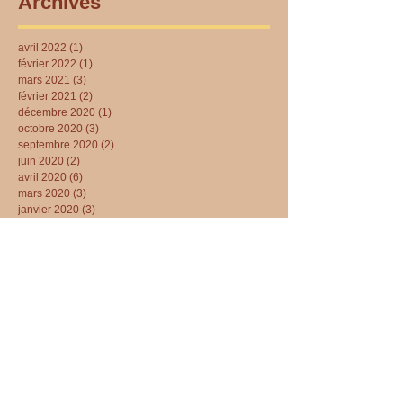
Archives
avril 2022
(1)
1 post
février 2022
(1)
1 post
mars 2021
(3)
3 posts
février 2021
(2)
2 posts
décembre 2020
(1)
1 post
octobre 2020
(3)
3 posts
septembre 2020
(2)
2 posts
juin 2020
(2)
2 posts
avril 2020
(6)
6 posts
mars 2020
(3)
3 posts
janvier 2020
(3)
3 posts
juillet 2019
(2)
2 posts
mai 2019
(1)
1 post
février 2019
(1)
1 post
avril 2018
(1)
1 post
mars 2018
(6)
6 posts
novembre 2017
(3)
3 posts
septembre 2017
(2)
2 posts
juillet 2017
(1)
1 post
mai 2017
(1)
1 post
avril 2017
(1)
1 post
janvier 2017
(3)
3 posts